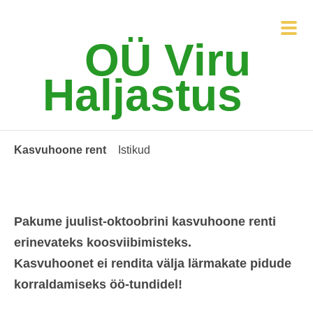
OÜ Viru
Haljastus
Kasvuhoone rent
Istikud
Pakume juulist-oktoobrini kasvuhoone renti
erinevateks koosviibimisteks.
Kasvuhoonet ei rendita välja lärmakate pidude
korraldamiseks öö-tundidel!