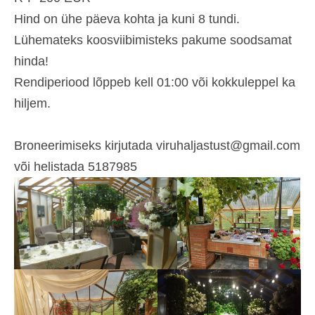
Hind on ühe päeva kohta ja kuni 8 tundi.
Lühemateks koosviibimisteks pakume soodsamat
hinda!
Rendiperiood lõppeb kell 01:00 või kokkuleppel ka
hiljem.
Broneerimiseks kirjutada viruhaljastust@gmail.com
või helistada 5187985