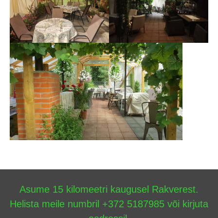
Asume 15 kilomeetri kaugusel Rakverest.
Helista meile numbril +372 5187985 või kirjuta