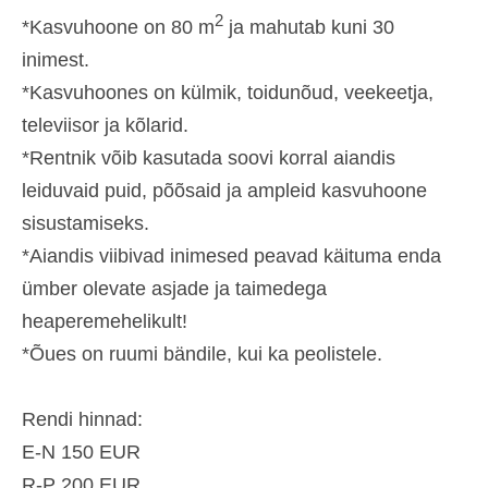
2
*Kasvuhoone on 80 m
ja mahutab kuni 30
inimest.
*Kasvuhoones on külmik, toidunõud, veekeetja,
televiisor ja kõlarid.
*Rentnik võib kasutada soovi korral aiandis
leiduvaid puid, põõsaid ja ampleid kasvuhoone
sisustamiseks.
*Aiandis viibivad inimesed peavad käituma enda
ümber olevate asjade ja taimedega
heaperemehelikult!
*Õues on ruumi bändile, kui ka peolistele.
Rendi hinnad:
E-N 150 EUR
R-P 200 EUR