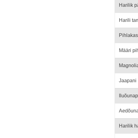
Harilik p
Harili t
Pihlakas
Määri pi
Magnolia
Jaapani
Iluõuna
Aedõun
Harilik 