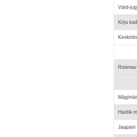
Värd-ju
Kirju ka
Keskmin
Roomav 
Mägimä
Harilik 
Jaapani 