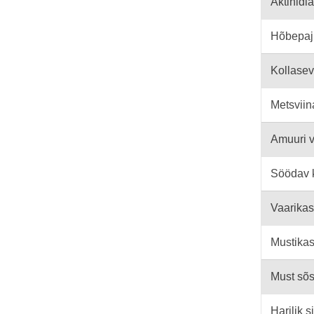
Aktinidi
Hõbepaj
Kollasev
Metsvii
Amuuri v
Söödav 
Vaarikas
Mustika
Must sõs
Harilik 