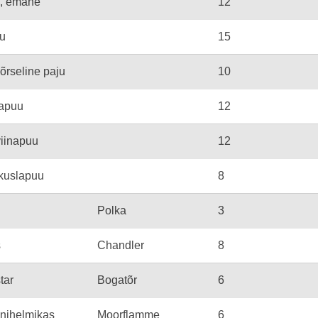
a, emane
12
u
15
õrseline paju
10
napuu
12
iinapuu
12
kuslapuu
8
Polka
3
s
Chandler
8
tar
Bogatõr
6
sinihelmikas
Moorflamme
6