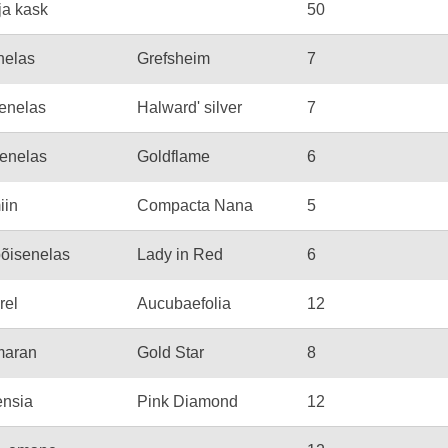
ja kask
50
nelas
Grefsheim
7
enelas
Halward' silver
7
 enelas
Goldflame
6
iin
Compacta Nana
5
põisenelas
Lady in Red
6
rel
Aucubaefolia
12
maran
Gold Star
8
ensia
Pink Diamond
12