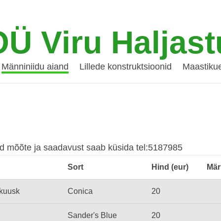
OÜ Viru Haljast
Männiniidu aiand
Lillede konstruktsioonid
Maastikue
 mõõte ja saadavust saab küsida tel:5187985
Sort
Hind (eur)
Mär
kuusk
Conica
20
Sander's Blue
20