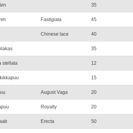
ärn
35
amm
Fastigiata
45
Chinese lace
40
hlakas
35
 stellata
12
 kikkapuu
15
puu
August Vaga
20
apuu
Royalty
20
haab
Erecta
50