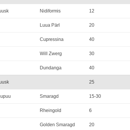
kuusk
Nidiformis
12
Luua Pärl
20
Cupressina
40
Will Zwerg
30
Dundanga
40
uusk
25
elupuu
Smaragd
15-30
Rheingold
6
Golden Smaragd
20