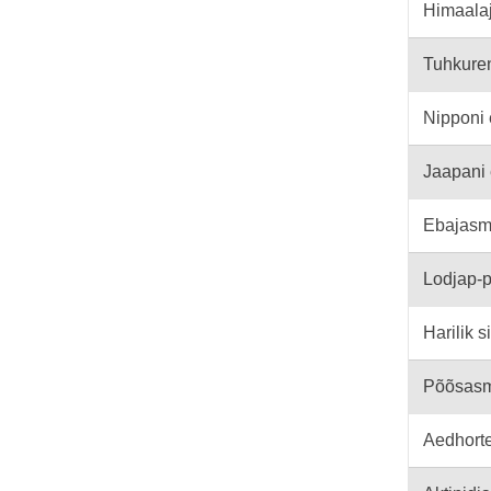
Himaala
Tuhkure
Nipponi 
Jaapani
Ebajasm
Lodjap-
Harilik si
Põõsas
Aedhort