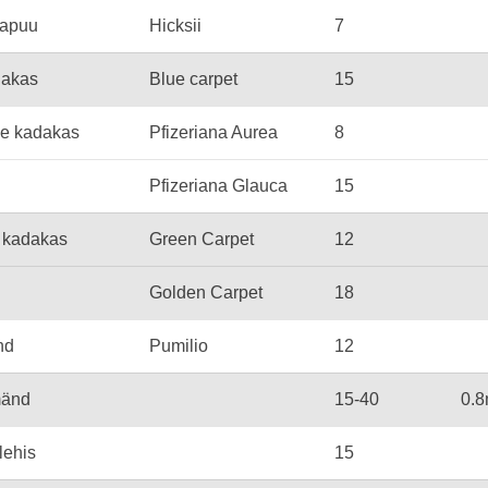
gapuu
Hicksii
7
dakas
Blue carpet
15
e kadakas
Pfizeriana Aurea
8
Pfizeriana Glauca
15
kadakas
Green Carpet
12
Golden Carpet
18
nd
Pumilio
12
mänd
15-40
0.8
lehis
15